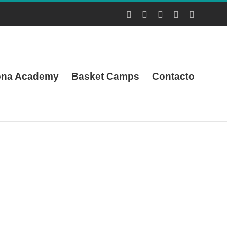
Instagram
Facebook
X
YouTube
LinkedI
ona Academy
Basket Camps
Contacto